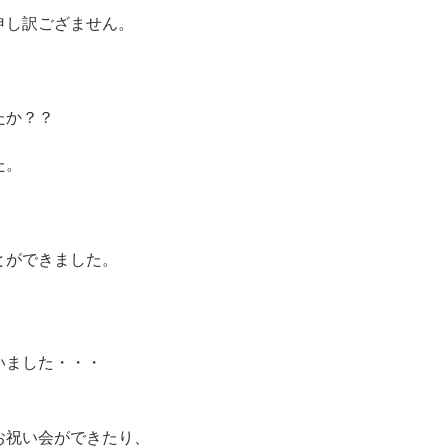
申し訳ござません。
たか？？
た。
！
とができました。
いました・・・
お祝い会ができたり、