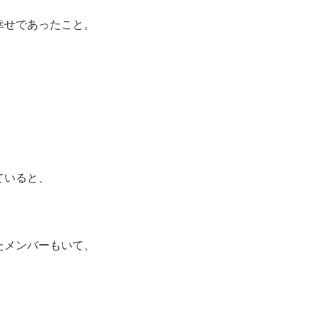
幸せであったこと。
、
ていると、
たメンバーもいて、