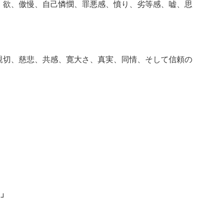
、欲、傲慢、自己憐憫、罪悪感、憤り、劣等感、嘘、思
親切、慈悲、共感、寛大さ、真実、同情、そして信頼の
」