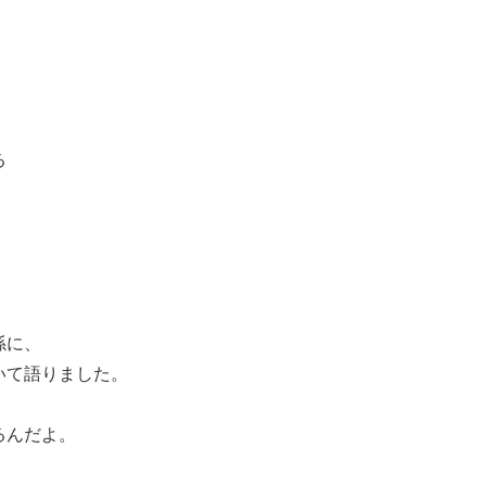
る
孫に、
いて語りました。
るんだよ。