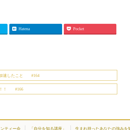
Hatena
Pocket
加速したこと #164
！ #166
ーンティー会
「自分を知る講座」
生まれ持ったあなたの強みを知る・