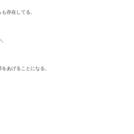
らも存在してる。
い。
。
餌をあげることになる。