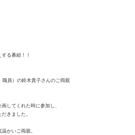
えする番組！！
府）職員）の鈴木貴子さんのご両親
企画してくれた時に参加し、
ただきました。
底温かいご両親。