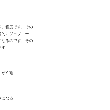
％」程度です。その
略的にジョブロ
ー
になるのです。その
ます
人が９割
みになる