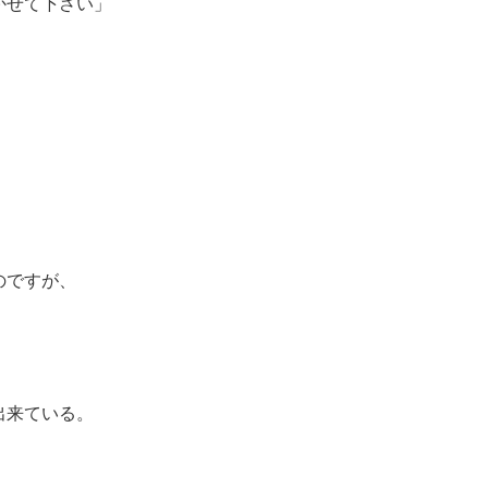
かせて下さい」
、
のですが、
出来ている。